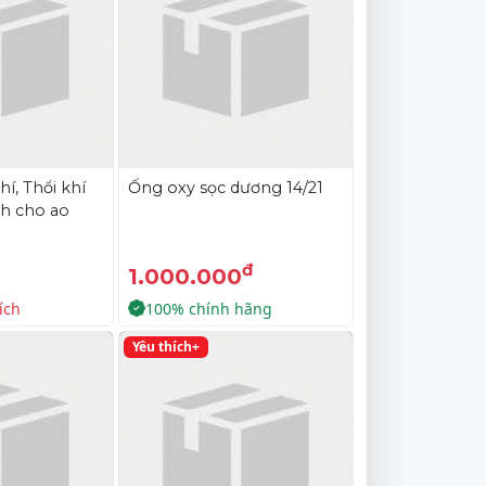
hí, Thổi khí
Ống oxy sọc dương 14/21
h cho ao
đ
1.000.000
ích
100% chính hãng
Yêu thích+