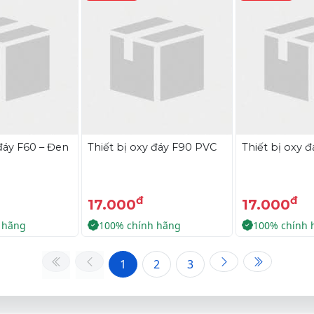
 đáy F60 – Đen
Thiết bị oxy đáy F90 PVC
Thiết bị oxy 
đ
đ
17.000
17.000
 hãng
100% chính hãng
100% chính 
1
2
3