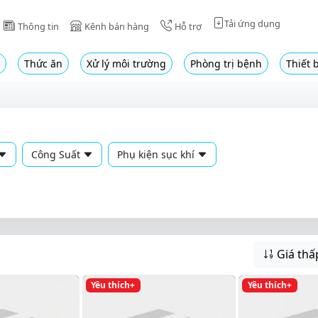
Tải ứng dụng
Thông tin
Kênh bán hàng
Hỗ trợ
Thức ăn
Xử lý môi trường
Phòng trị bệnh
Thiết b
Công Suất
Phụ kiện sục khí
Giá thấ
Yêu thích+
Yêu thích+