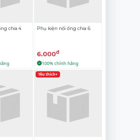
ống chia 4
Phụ kiện nối ống chia 6
đ
6.000
hãng
100% chính hãng
Yêu thích+