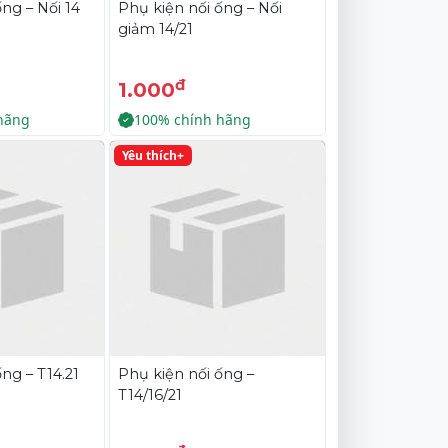
ng – Nối 14
Phụ kiện nối ống – Nối
giảm 14/21
đ
1.000
hãng
100% chính hãng
Yêu thích+
ng – T14.21
Phụ kiện nối ống –
T14/16/21