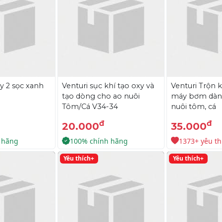
 2 sọc xanh
Venturi sục khí tạo oxy và
Venturi Trộn k
tạo dòng cho ao nuôi
máy bơm dàn
Tôm/Cá V34-34
nuôi tôm, cá
đ
đ
20.000
35.000
 hãng
100% chính hãng
1373+ yêu th
Yêu thích+
Yêu thích+