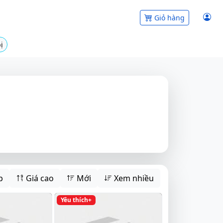
Giỏ hàng
ị
p
Giá cao
Mới
Xem nhiều
Yêu thích+