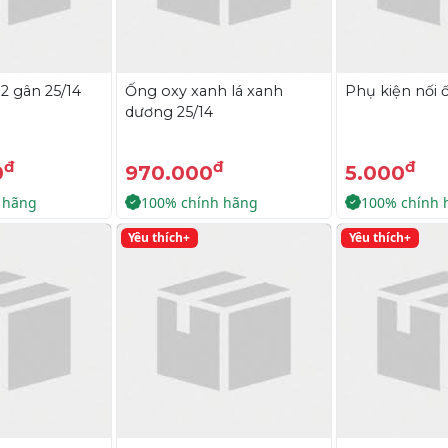
2 gân 25/14
Ống oxy xanh lá xanh
Phụ kiện nối 
dương 25/14
đ
đ
đ
0
970.000
5.000
 hãng
100% chính hãng
100% chính 
Yêu thích+
Yêu thích+