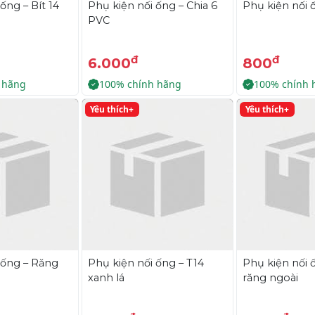
ống – Bít 14
Phụ kiện nối ống – Chia 6
Phụ kiện nối ố
PVC
đ
đ
6.000
800
 hãng
100% chính hãng
100% chính 
Yêu thích+
Yêu thích+
 ống – Răng
Phụ kiện nối ống – T14
Phụ kiện nối ố
xanh lá
răng ngoài