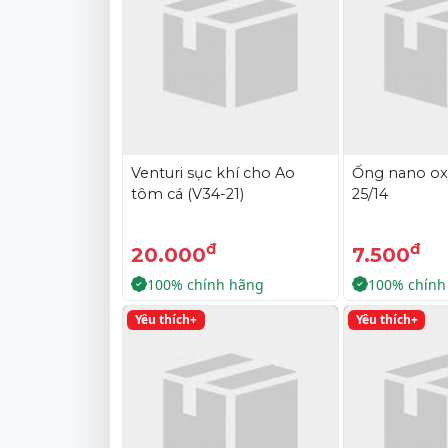
Venturi sục khí cho Ao
Ống nano oxy
tôm cá (V34-21)
25/14
đ
đ
20.000
7.500
100% chính hãng
100% chính
Yêu thích+
Yêu thích+