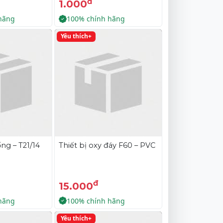
đ
1.000
hãng
100% chính hãng
Yêu thích+
ng – T21/14
Thiết bị oxy đáy F60 – PVC
đ
15.000
hãng
100% chính hãng
Yêu thích+