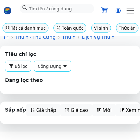
Tất cả danh mục
Toàn quốc
Vi sinh
Thức ăn
Thú Y - Thú Cưng
Thú Y
Dịch Vụ Thú Y
Tiêu chí lọc
Bộ lọc
Công Dụng
Đang lọc theo
Giá thấp
Giá cao
Mới
Xem n
Sắp xếp