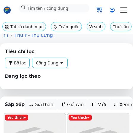
Tất cả danh mục
Toàn quốc
Vi sinh
Thức ăn
Thú Y - Thú Cưng
Tiêu chí lọc
Bộ lọc
Công Dụng
Đang lọc theo
Giá thấp
Giá cao
Mới
Xem n
Sắp xếp
Yêu thích+
Yêu thích+