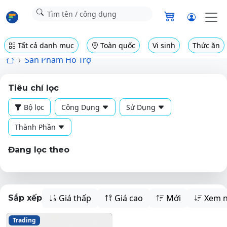
Tất cả danh mục
Toàn quốc
Vi sinh
Thức ăn
Sản Phẩm Hỗ Trợ
Tiêu chí lọc
Bộ lọc
Công Dụng
Sử Dụng
Thành Phần
Đang lọc theo
Giá thấp
Giá cao
Mới
Xem n
Sắp xếp
Trading