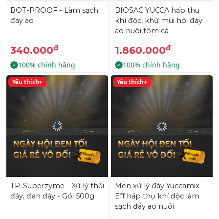
BOT-PROOF - Làm sạch
BIOSAC YUCCA hấp thu
đáy ao
khí độc, khử mùi hôi đáy
ao nuôi tôm cá
đ
đ
340.000
1.860.000
100% chính hãng
100% chính hãng
Yêu thích+
Yêu thích+
TP-Superzyme - Xử lý thối
Men xử lý đáy Yuccamix
đáy, đen đáy - Gói 500g
Eff hấp thụ khí độc làm
sạch đáy ao nuôi