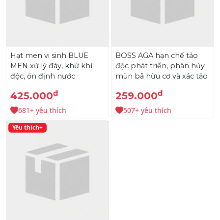
Hạt men vi sinh BLUE
BOSS AGA hạn chế tảo
MEN xử lý đáy, khử khí
độc phát triển, phân hủy
độc, ổn định nước
mùn bã hữu cơ và xác tảo
đ
đ
425.000
259.000
681+ yêu thích
507+ yêu thích
Yêu thích+