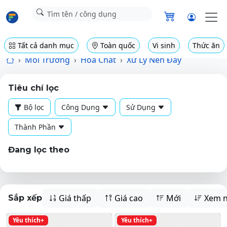
Tất cả danh mục
Toàn quốc
Vi sinh
Thức ăn
Môi Trường
Hóa Chất
Xử Lý Nền Đáy
Tiêu chí lọc
Bộ lọc
Công Dụng
Sử Dụng
Thành Phần
Đang lọc theo
Giá thấp
Giá cao
Mới
Xem n
Sắp xếp
Yêu thích+
Yêu thích+