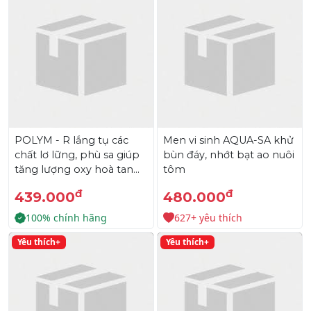
POLYM - R lắng tụ các
Men vi sinh AQUA-SA khử
chất lơ lững, phù sa giúp
bùn đáy, nhớt bạt ao nuôi
tăng lượng oxy hoà tan
tôm
trong ao
đ
đ
439.000
480.000
100% chính hãng
627+ yêu thích
Yêu thích+
Yêu thích+