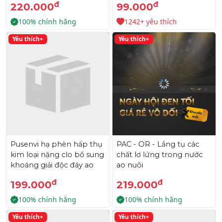
đ
đ
220.000
99.000
100% chính hãng
1242+ yêu thích
Yêu thích+
Yêu thích+
Pusenvi hạ phèn hấp thụ
PAC - OR - Lắng tụ các
kim loại nặng clo bổ sung
chất lơ lửng trong nước
khoáng giải độc đáy ao
ao nuôi
đ
đ
199.000
219.000
100% chính hãng
100% chính hãng
Yêu thích+
Yêu thích+