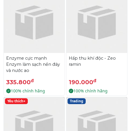
Enzyme cực mạnh
Hấp thu khí độc - Zeo
Enzym làm sạch nền đáy
ramin
và nước ao
đ
đ
335.800
190.000
100% chính hãng
100% chính hãng
Yêu thích+
Trading