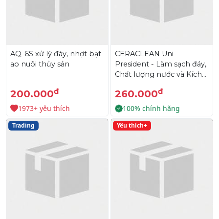
AQ-6S xử lý đáy, nhợt bạt
CERACLEAN Uni-
ao nuôi thủy sản
President - Làm sạch đáy,
Chất lượng nước và Kích
thích phát triển tảo có lợi
đ
đ
200.000
260.000
cho tôm
1973+ yêu thích
100% chính hãng
Trading
Yêu thích+