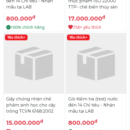
đến 14 Chỉ tiêu - Nhận
thực phẩm ISO 22000
mẫu tại LAB
TTP- chế biến thủy sản
đ
đ
800.000
17.000.000
100% chính hãng
758+ yêu thích
Yêu thích+
Yêu thích+
Giấy chứng nhận chế
Gói Kiểm tra (test) nước
phẩm sinh học cho cây
đến 14 Chỉ tiêu - Nhận
trồng TCVN 6168:2002
mẫu tại LAB
đ
đ
15.000.000
800.000