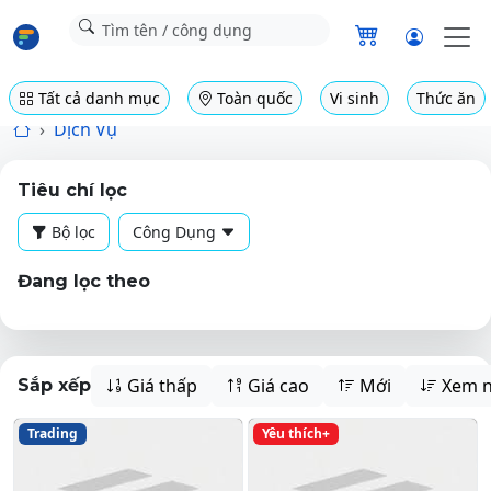
Tất cả danh mục
Toàn quốc
Vi sinh
Thức ăn
Dịch Vụ
Tiêu chí lọc
Bộ lọc
Công Dụng
Đang lọc theo
Giá thấp
Giá cao
Mới
Xem n
Sắp xếp
Trading
Yêu thích+