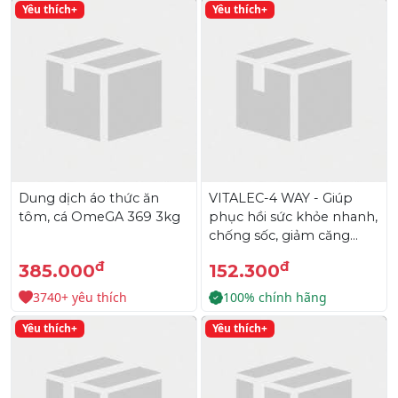
Yêu thích+
Yêu thích+
Dung dịch áo thức ăn
VITALEC-4 WAY - Giúp
tôm, cá OmeGA 369 3kg
phục hồi sức khỏe nhanh,
chống sốc, giảm căng
thẳng cho tôm
đ
đ
385.000
152.300
3740+ yêu thích
100% chính hãng
Yêu thích+
Yêu thích+