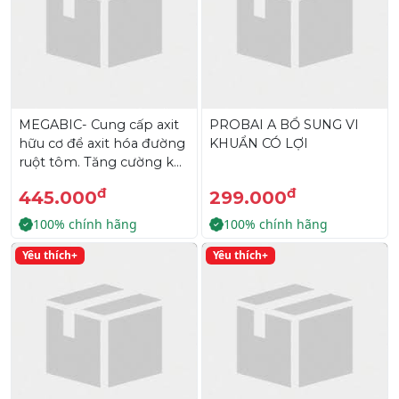
MEGABIC- Cung cấp axit
PROBAI A BỔ SUNG VI
hữu cơ để axit hóa đường
KHUẨN CÓ LỢI
ruột tôm. Tăng cường khả
năng tiêu hóa.
đ
đ
445.000
299.000
100% chính hãng
100% chính hãng
Yêu thích+
Yêu thích+