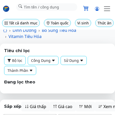
Tất cả danh mục
Toàn quốc
Vi sinh
Thức ăn
Dinh Dưỡng
Bổ Sung Tiêu Hóa
Vitamin Tiêu Hóa
Tiêu chí lọc
Bộ lọc
Công Dụng
Sử Dụng
Thành Phần
Đang lọc theo
Giá thấp
Giá cao
Mới
Xem n
Sắp xếp