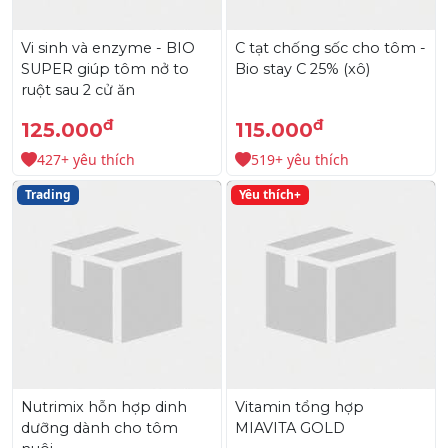
Vi sinh và enzyme - BIO
C tạt chống sốc cho tôm -
SUPER giúp tôm nở to
Bio stay C 25% (xô)
ruột sau 2 cử ăn
đ
đ
125.000
115.000
427+ yêu thích
519+ yêu thích
Trading
Yêu thích+
Nutrimix hỗn hợp dinh
Vitamin tổng hợp
dưỡng dành cho tôm
MIAVITA GOLD