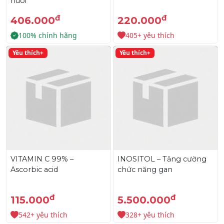
nuôi
đ
đ
406.000
220.000
100% chính hãng
405+ yêu thích
Yêu thích+
Yêu thích+
VITAMIN C 99% –
INOSITOL – Tăng cường
Ascorbic acid
chức năng gan
đ
đ
115.000
5.500.000
542+ yêu thích
328+ yêu thích