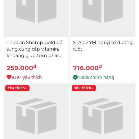
Thức ăn Shrimp Gold bổ
STAR ZYM nong to đường
sung cung cấp vitamin,
ruột
khoáng giúp tôm phát
triển nhanh
đ
đ
259.000
716.000
939+ yêu thích
100% chính hãng
Yêu thích+
Yêu thích+