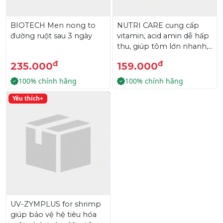
BIOTECH Men nong to
NUTRI CARE cung cấp
đường ruột sau 3 ngày
vitamin, acid amin dễ hấp
thu, giúp tôm lớn nhanh,
phát triển đồng đều, màu
đ
đ
235.000
159.000
sắc bóng đẹp, tăng chất
lượng thương phẩm.
100% chính hãng
100% chính hãng
Yêu thích+
UV-ZYMPLUS for shrimp
giúp bảo vệ hệ tiêu hóa