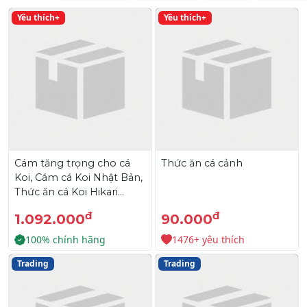
Yêu thích+
Yêu thích+
Cám tăng trọng cho cá
Thức ăn cá cảnh
Koi, Cám cá Koi Nhật Bản,
Thức ăn cá Koi Hikari
Friend 39389, 39489
đ
đ
1.092.000
90.000
100% chính hãng
1476+ yêu thích
Trading
Trading