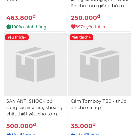
ăn cho tôm giống bố mẹ,
cua giống
đ
đ
463.800
250.000
100% chính hãng
897+ yêu thích
Yêu thích+
Yêu thích+
SAN ANTI SHOCK bổ
Cám Tomboy TB0 - thức
sung các vitamin, khoáng
ăn cho cá tép
chất thiết yếu cho tôm.
đ
đ
500.000
35.000
18+ đã mua
11+ đã mua