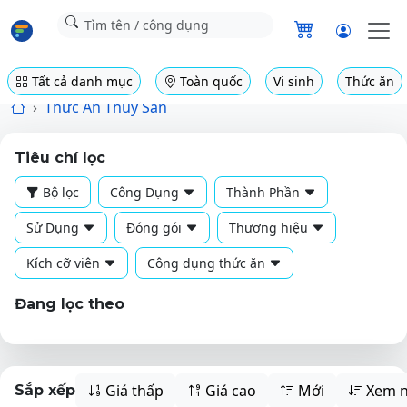
Tất cả danh mục
Toàn quốc
Vi sinh
Thức ăn
Thức Ăn Thủy Sản
Tiêu chí lọc
Bộ lọc
Công Dụng
Thành Phần
Sử Dụng
Đóng gói
Thương hiệu
Kích cỡ viên
Công dụng thức ăn
Đang lọc theo
Giá thấp
Giá cao
Mới
Xem n
Sắp xếp