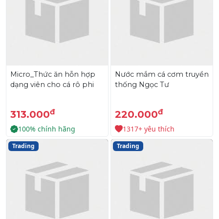
Micro_Thức ăn hỗn hợp
Nước mắm cá cơm truyền
dạng viên cho cá rô phi
thống Ngọc Tư
đ
đ
313.000
220.000
100% chính hãng
1317+ yêu thích
Trading
Trading