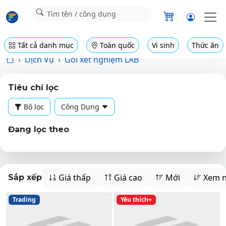
Tất cả danh mục
Toàn quốc
Vi sinh
Thức ăn
Dịch Vụ
Gói xét nghiệm LAB
Tiêu chí lọc
Bộ lọc
Công Dụng
Đang lọc theo
Giá thấp
Giá cao
Mới
Xem n
Sắp xếp
Trading
Yêu thích+