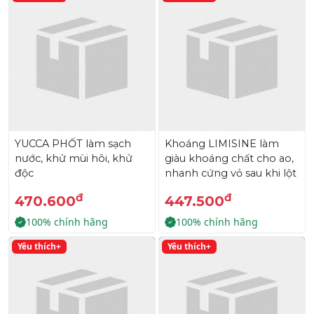
YUCCA PHỐT làm sạch
Khoáng LIMISINE làm
nước, khử mùi hôi, khử
giàu khoáng chất cho ao,
độc
nhanh cứng vỏ sau khi lột
đ
đ
470.600
447.500
100% chính hãng
100% chính hãng
Yêu thích+
Yêu thích+