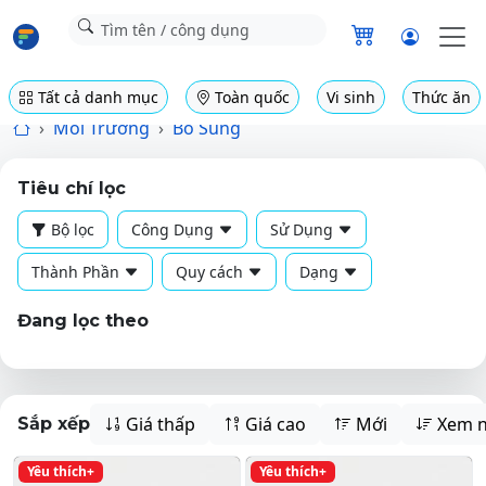
Tất cả danh mục
Toàn quốc
Vi sinh
Thức ăn
Môi Trường
Bổ Sung
Tiêu chí lọc
Bộ lọc
Công Dụng
Sử Dụng
Thành Phần
Quy cách
Dạng
Đang lọc theo
Giá thấp
Giá cao
Mới
Xem n
Sắp xếp
Yêu thích+
Yêu thích+