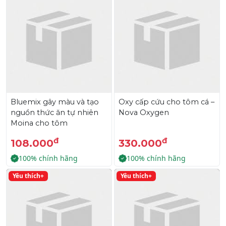
Bluemix gây màu và tạo
Oxy cấp cứu cho tôm cá –
nguồn thức ăn tự nhiên
Nova Oxygen
Moina cho tôm
đ
đ
108.000
330.000
100% chính hãng
100% chính hãng
Yêu thích+
Yêu thích+