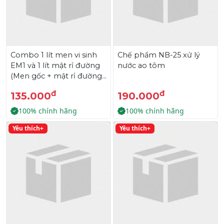
Combo 1 lít men vi sinh
Chế phẩm NB-25 xử lý
EM1 và 1 lít mật rỉ đường
nước ao tôm
(Men gốc + mật rỉ đường
1 lít)
đ
đ
135.000
190.000
100% chính hãng
100% chính hãng
Yêu thích+
Yêu thích+