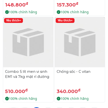
khó lột
đ
đ
148.800
157.300
100% chính hãng
100% chính hãng
Yêu thích+
Yêu thích+
Combo 5 lít men vi sinh
Chống sốc - C vitan
EM1 và 7kg mật rỉ đường
đ
đ
510.000
340.000
100% chính hãng
100% chính hãng