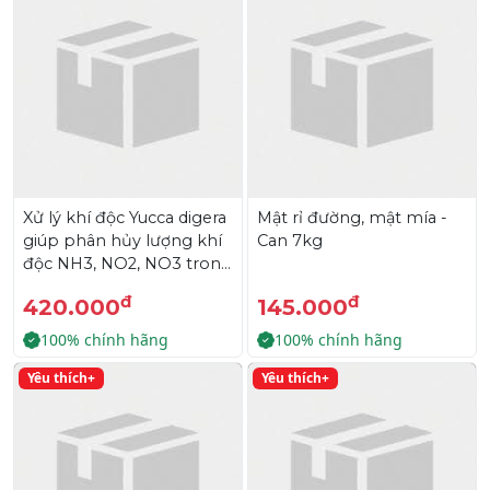
Xử lý khí độc Yucca digera
Mật rỉ đường, mật mía -
giúp phân hủy lượng khí
Can 7kg
độc NH3, NO2, NO3 trong
ao
đ
đ
420.000
145.000
100% chính hãng
100% chính hãng
Yêu thích+
Yêu thích+