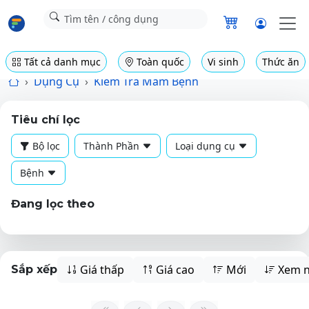
Tất cả danh mục
Toàn quốc
Vi sinh
Thức ăn
Dụng Cụ
Kiểm Tra Mầm Bệnh
Tiêu chí lọc
Bộ lọc
Thành Phần
Loại dụng cụ
Bệnh
Đang lọc theo
Giá thấp
Giá cao
Mới
Xem n
Sắp xếp