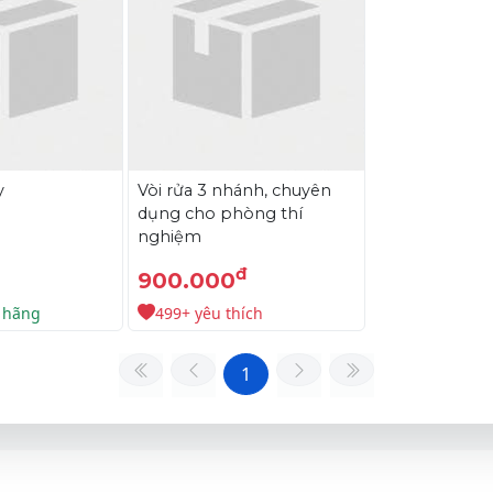
y
Vòi rửa 3 nhánh, chuyên
dụng cho phòng thí
nghiệm
đ
900.000
 hãng
499+ yêu thích
1