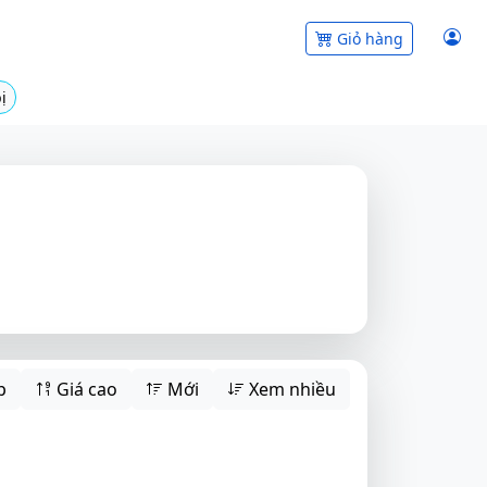
Giỏ hàng
ị
p
Giá cao
Mới
Xem nhiều