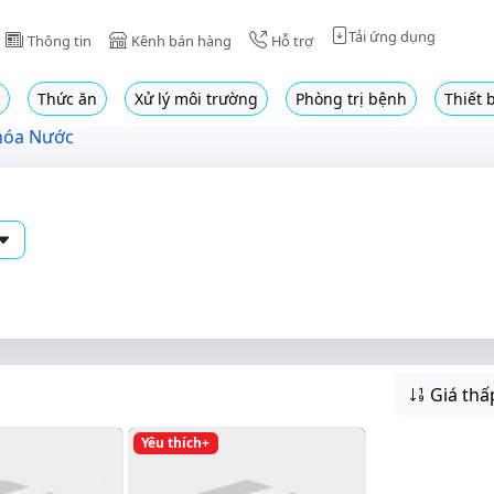
Tải ứng dụng
Thông tin
Kênh bán hàng
Hỗ trợ
Thức ăn
Xử lý môi trường
Phòng trị bệnh
Thiết b
hóa Nước
Giá thấ
Yêu thích+