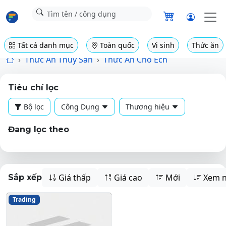
Tất cả danh mục
Toàn quốc
Vi sinh
Thức ăn
Thức Ăn Thủy Sản
Thức Ăn Cho Ếch
Tiêu chí lọc
Bộ lọc
Công Dụng
Thương hiệu
Đang lọc theo
Giá thấp
Giá cao
Mới
Xem n
Sắp xếp
Trading