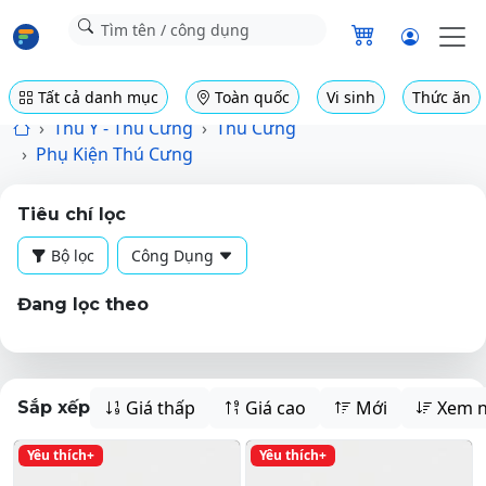
Tất cả danh mục
Toàn quốc
Vi sinh
Thức ăn
Thú Y - Thú Cưng
Thú Cưng
Phụ Kiện Thú Cưng
Tiêu chí lọc
Bộ lọc
Công Dụng
Đang lọc theo
Giá thấp
Giá cao
Mới
Xem n
Sắp xếp
Yêu thích+
Yêu thích+