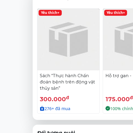
Yêu thích+
Yêu thích+
Sách “Thực hành Chẩn
Hỗ trợ gan 
đoán bệnh trên động vật
thủy sản”
đ
đ
300.000
175.000
276+ đã mua
100% chín
Đối tượng nuôi