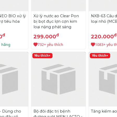
NEO BIO xử lý
Xử lý nước ao Clear Pon
NXB-63 Cầu d
rợ tiêu hóa
bị bọt đục lợn cợn kim
loại nhỏ (MCB
loại nặng phát sáng
đ
đ
đ
0
299.000
220.000
h hãng
732+ yêu thích
1083+ yêu t
Yêu thích+
Yêu thích+
 - Dùng cho
Bộ đôi đặc trị bệnh
Tăng kiềm ao 
ẹo đầu cổ
đường ruột MEN LACTO -