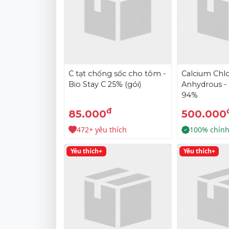
C tạt chống sốc cho tôm -
Calcium Chlo
Bio Stay C 25% (gói)
Anhydrous -
94%
đ
85.000
500.000
472+ yêu thích
100% chín
Yêu thích+
Yêu thích+