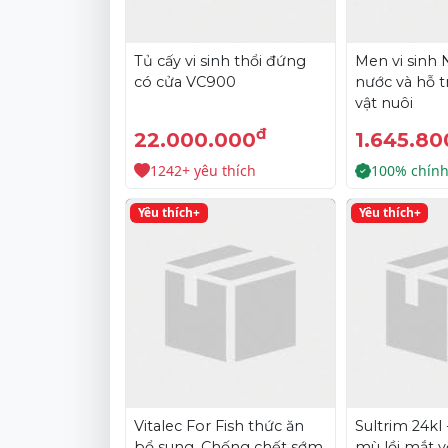
Tủ cấy vi sinh thổi đứng
Men vi sinh 
có cửa VC900
nước và hỗ t
vật nuôi
đ
22.000.000
1.645.80
1242+ yêu thích
100% chín
Yêu thích+
Yêu thích+
Vitalec For Fish thức ăn
Sultrim 24kl
bổ sung, Chống chết sớm
mù lồi mắt v