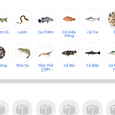
ắm Cỏ
Lươn
Cá Chẽm
Cá Diêu
Cá Tra
Hồng
iống
Tôm Sú
Tôm Thẻ
Cá Mú
Cá Bớp
Cá
Chân
Trắng