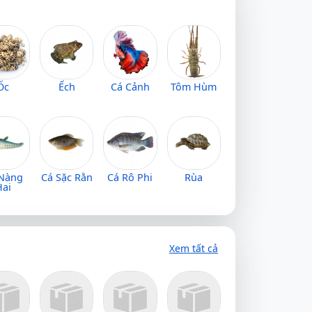
Ốc
Ếch
Cá Cảnh
Tôm Hùm
 Nàng
Cá Sặc Rằn
Cá Rô Phi
Rùa
Hai
Xem tất cả