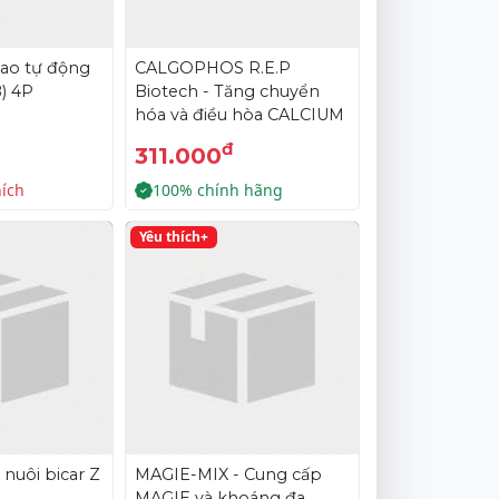
ao tự động
CALGOPHOS R.E.P
) 4P
Biotech - Tăng chuyển
hóa và điều hòa CALCIUM
đ
311.000
hích
100% chính hãng
Yêu thích+
nuôi bicar Z
MAGIE-MIX - Cung cấp
MAGIE và khoáng đa