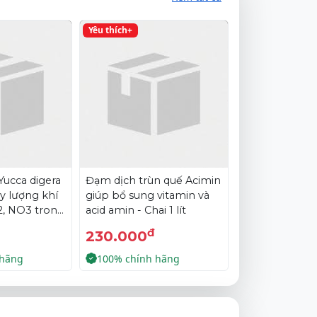
Yêu thích+
 Yucca digera
Đạm dịch trùn quế Acimin
y lượng khí
giúp bổ sung vitamin và
2, NO3 trong
acid amin - Chai 1 lít
đ
230.000
 hãng
100% chính hãng