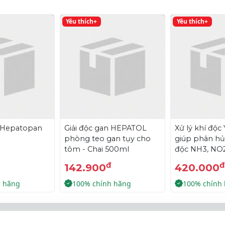
Yêu thích+
Yêu thích+
- Hepatopan
Giải độc gan HEPATOL
Xử lý khí độc
phòng teo gan tụy cho
giúp phân hủ
tôm - Chai 500ml
độc NH3, NO
ao
đ
đ
142.900
420.000
h hãng
100% chính hãng
100% chính