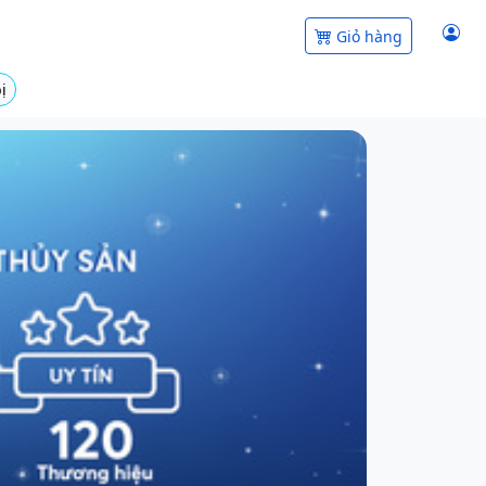
Giỏ hàng
ị