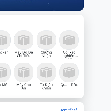
ecker
Máy Đo Đa
Chứng
Gói xét
Chỉ Tiêu
Nhận
nghiệm
LAB
y Mê
Máy Cho
Tủ Điều
Quan Trắc
Ăn
Khiển
Xem tất cả