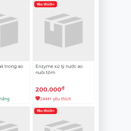
Yêu thích+
li trong ao
Enzyme xử lý nước ao
nuôi tôm
đ
200.000
 hãng
2444+ yêu thích
Yêu thích+