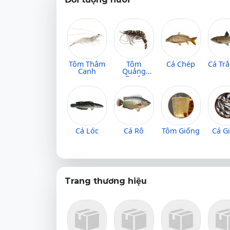
Tôm Thâm
Tôm
Cá Chép
Cá Tr
Canh
Quảng
Canh
Cá Lóc
Cá Rô
Tôm Giống
Cá G
Trang thương hiệu