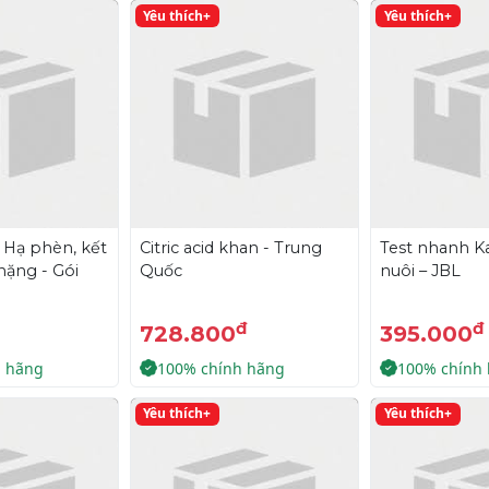
Yêu thích+
Yêu thích+
- Hạ phèn, kết
Citric acid khan - Trung
Test nhanh Ka
 nặng - Gói
Quốc
nuôi – JBL
đ
đ
728.800
395.000
h hãng
100% chính hãng
100% chính
Yêu thích+
Yêu thích+