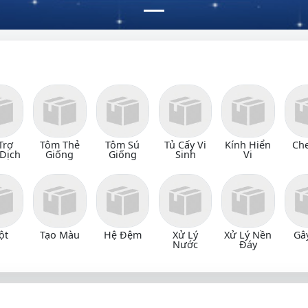
Trợ
Tôm Thẻ
Tôm Sú
Tủ Cấy Vi
Kính Hiển
Ch
Dịch
Giống
Giống
Sinh
Vi
ột
Tạo Màu
Hệ Đệm
Xử Lý
Xử Lý Nền
Gâ
Nước
Đáy