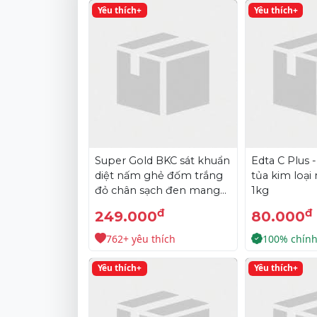
Yêu thích+
Yêu thích+
Super Gold BKC sát khuẩn
Edta C Plus 
diệt nấm ghẻ đốm trắng
tủa kim loại
đỏ chân sạch đen mang
1kg
đóng rong khói đèn
đ
đ
249.000
80.000
762+ yêu thích
100% chín
Yêu thích+
Yêu thích+