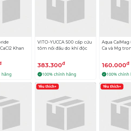
ride
VITO-YUCCA 500 cấp cứu
Aqua CalMag
 CaCl2 Khan
tôm nổi đầu do khí độc
Ca và Mg tro
đ
đ
đ
383.300
160.000
h hãng
100% chính hãng
100% chính
Yêu thích+
Yêu thích+