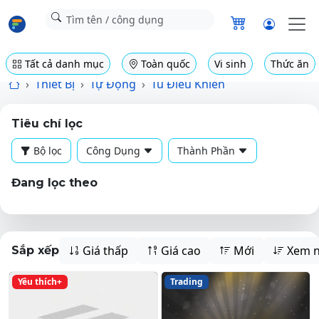
Tất cả danh mục
Toàn quốc
Vi sinh
Thức ăn
Thiết Bị
Tự Động
Tủ Điều Khiển
Tiêu chí lọc
Bộ lọc
Công Dụng
Thành Phần
Đang lọc theo
Giá thấp
Giá cao
Mới
Xem n
Sắp xếp
Yêu thích+
Trading