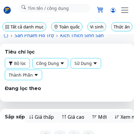
Tất cả danh mục
Toàn quốc
Vi sinh
Thức ăn
Sản Phẩm Hỗ Trợ
Kích Thích Sinh Sản
Tiêu chí lọc
Bộ lọc
Công Dụng
Sử Dụng
Thành Phần
Đang lọc theo
Giá thấp
Giá cao
Mới
Xem n
Sắp xếp