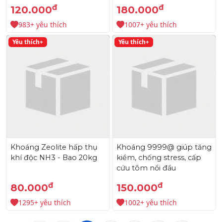
đ
đ
120.000
180.000
983+ yêu thích
1007+ yêu thích
Yêu thích+
Yêu thích+
Khoáng Zeolite hấp thụ
Khoáng 9999@ giúp tăng
khí độc NH3 - Bao 20kg
kiềm, chống stress, cấp
cứu tôm nổi đầu
đ
đ
80.000
150.000
1295+ yêu thích
1002+ yêu thích