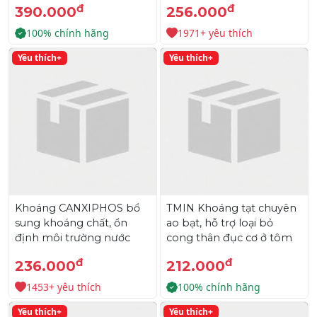
đ
đ
390.000
256.000
100% chính hãng
1971+ yêu thích
Yêu thích+
Yêu thích+
Khoáng CANXIPHOS bổ
TMIN Khoáng tạt chuyên
sung khoáng chất, ổn
ao bạt, hỗ trợ loại bỏ
định môi trường nước
cong thân đục cơ ở tôm
đ
đ
236.000
212.000
1453+ yêu thích
100% chính hãng
Yêu thích+
Yêu thích+