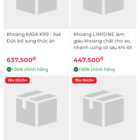
Khoáng KASA K99 - Kali
Khoáng LIMISINE làm
Đức bổ sung thức ăn
giàu khoáng chất cho ao,
nhanh cứng vỏ sau khi lột
đ
đ
637.500
447.500
100% chính hãng
100% chính hãng
Yêu thích+
Yêu thích+