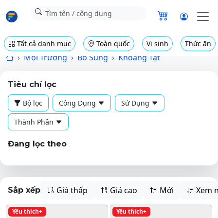
Tất cả danh mục
Toàn quốc
Vi sinh
Thức ăn
Môi Trường
Bổ Sung
Khoáng Tạt
Tiêu chí lọc
Bộ lọc
Công Dụng
Sử Dụng
Thành Phần
Đang lọc theo
Giá thấp
Giá cao
Mới
Xem n
Sắp xếp
Yêu thích+
Yêu thích+