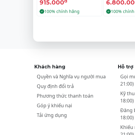
đ
915.000
6.800.0
100% chính hãng
100% chính
Khách hàng
Hỗ trợ
Quyền và Nghĩa vụ người mua
Gọi m
21:00)
Quy định đổi trả
Kỹ thu
Phương thức thanh toán
18:00)
Góp ý khiếu nại
Đăng 
Tải ứng dụng
18:00)
Khiếu 
21:00)