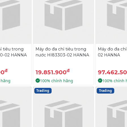
ỉ tiêu trong
Máy đo đa chỉ tiêu trong
Máy đo đa chỉ
00-02 HANNA
nước HI83303-02 HANNA
02 HANNA
đ
đ
00
19.851.900
97.462.5
 hãng
100% chính hãng
100% chính 
Trading
Trading