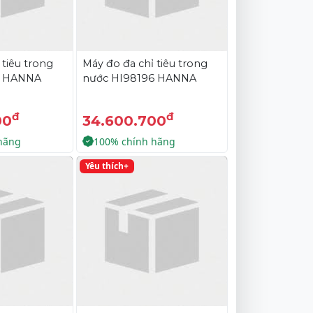
 tiêu trong
Máy đo đa chỉ tiêu trong
5 HANNA
nước HI98196 HANNA
đ
đ
00
34.600.700
hãng
100% chính hãng
Yêu thích+