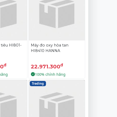
 tiêu HI801-
Máy đo oxy hòa tan
HI8410 HANNA
đ
đ
00
22.971.300
hãng
100% chính hãng
Trading