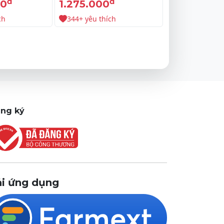
đ
đ
00
1.275.000
ch
344+ yêu thích
ng ký
ải ứng dụng