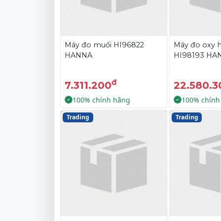
Máy đo muối HI96822
Máy đo oxy h
HANNA
HI98193 HA
đ
7.311.200
22.580.3
100% chính hãng
100% chính
Trading
Trading