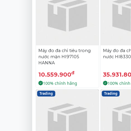
Máy đo đa chỉ tiêu trong
Máy đo đa ch
nước mặn HI97105
nước HI833
HANNA
đ
10.559.900
35.931.8
100% chính hãng
100% chính
Trading
Trading