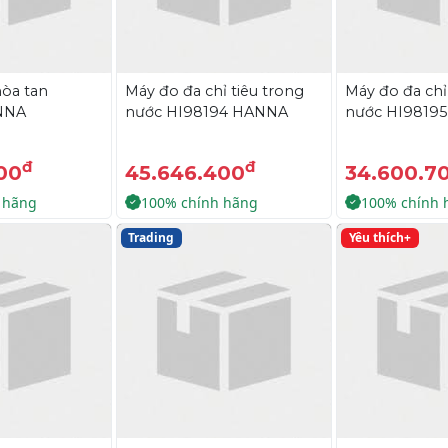
òa tan
Máy đo đa chỉ tiêu trong
Máy đo đa chỉ
NNA
nước HI98194 HANNA
nước HI9819
đ
đ
00
45.646.400
34.600.7
 hãng
100% chính hãng
100% chính 
Trading
Yêu thích+