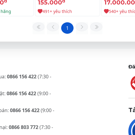
đ
đ
00
155.000
17.000.0
 hãng
491+ yêu thích
540+ yêu thí
1
Đă
ua:
0866 156 422
(7:30 -
ật:
0866 156 422
(9:00 -
T
bán:
0866 156 422
(9:00 -
nại:
0866 803 772
(7:30 -