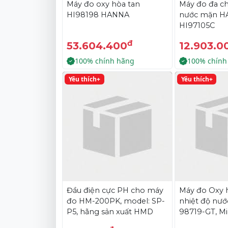
Máy đo oxy hòa tan
Máy đo đa ch
HI98198 HANNA
nước mặn 
HI97105C
đ
53.604.400
12.903.0
100% chính hãng
100% chính
Yêu thích+
Yêu thích+
Đầu điện cực PH cho máy
Máy đo Oxy h
đo HM-200PK, model: SP-
nhiệt độ nướ
P5, hãng sản xuất HMD
98719-GT, Mi