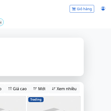
Giỏ hàng
ị
p
Giá cao
Mới
Xem nhiều
Trading