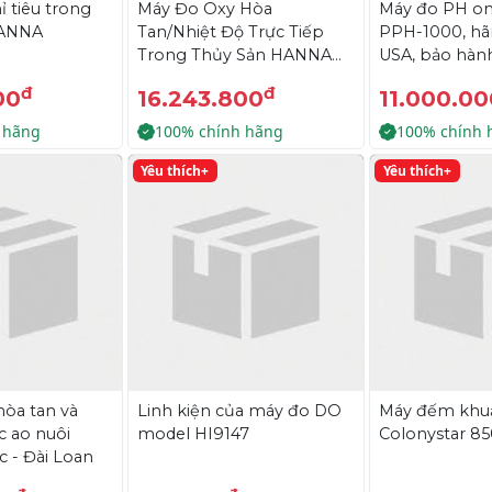
ỉ tiêu trong
Máy Đo Oxy Hòa
Máy đo PH onl
HANNA
Tan/Nhiệt Độ Trực Tiếp
PPH-1000, h
Trong Thủy Sản HANNA
USA, bảo hàn
HI9147
đ
đ
00
16.243.800
11.000.00
 hãng
100% chính hãng
100% chính 
Yêu thích+
Yêu thích+
òa tan và
Linh kiện của máy đo DO
Máy đếm khuẩ
c ao nuôi
model HI9147
Colonystar 8
c - Đài Loan