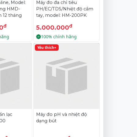
ine, Model:
Máy đo đa chỉ tiêu
ãng HMD-
PH/EC/TDS/Nhiệt độ cẩm
h 12 tháng
tay, model: HM-200PK
đ
đ
0
5.000.000
hãng
100% chính hãng
Yêu thích+
n lạc
Máy đo pH và nhiệt độ
500
dạng bút