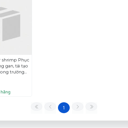
 shrimp Phục
g gan, tái tạo
rong trường
uy gan, viêm
iểu hiện vàng
n, nhũn gan.
 hãng
1