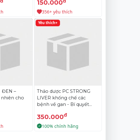
đ
đ
0
150.000
ch
356+ yêu thích
Yêu thích+
I ĐEN –
Thảo dược PC STRONG
 nhiên cho
LIVER khống chế các
bệnh về gan - Bí quyết
bảo vệ gan tụy
đ
350.000
ch
100% chính hãng