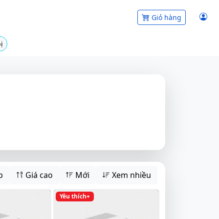
Giỏ hàng
ị
p
Giá cao
Mới
Xem nhiều
Yêu thích+