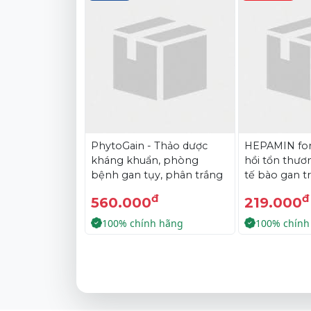
PhytoGain - Thảo dược
HEPAMIN for
kháng khuẩn, phòng
hồi tổn thươn
bệnh gan tụy, phân trắng
tế bào gan t
hợp tôm bị s
đ
đ
560.000
219.000
gan với các b
gan, sưng ga
100% chính hãng
100% chính