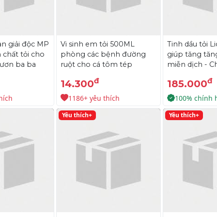
n giải độc MP
Vi sinh em tỏi 500ML
Tinh dầu tỏi Li
h chất tỏi cho
phòng các bệnh đường
giúp tăng tă
lươn ba ba
ruột cho cá tôm tép
miễn dịch - C
đ
đ
14.300
185.000
hích
1186+ yêu thích
100% chính 
Yêu thích+
Yêu thích+