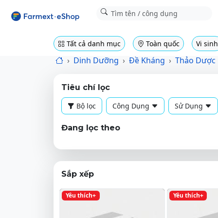
Tất cả danh mục
Toàn quốc
Vi sinh
Dinh Dưỡng
Đề Kháng
Thảo Dược
Tiêu chí lọc
Bộ lọc
Công Dụng
Sử Dụng
Đang lọc theo
Sắp xếp
Yêu thích+
Yêu thích+