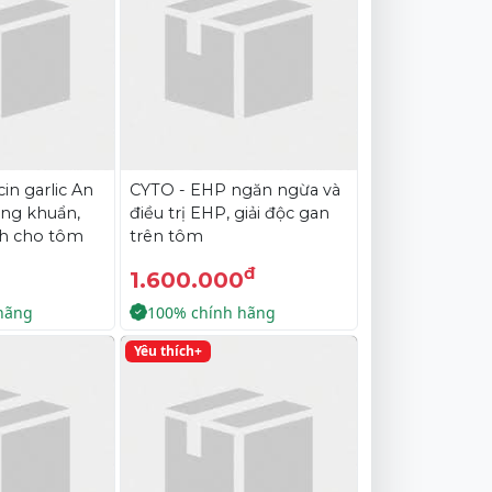
cin garlic An
CYTO - EHP ngăn ngừa và
áng khuẩn,
điều trị EHP, giải độc gan
ch cho tôm
trên tôm
đ
1.600.000
hãng
100% chính hãng
Yêu thích+