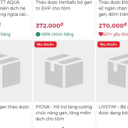
ETT AQUA
Thảo dược Herbafu bổ gan
Thảo dược Đô
miễn dịch hệ
trị EHP cho tôm
42 ngăn chặn 
òng ngừa các
gan, đốm trắ
tụy trên tôm
trắng
đ
đ
đ
372.000
270.000
 hãng
100% chính hãng
637+ yêu thí
Yêu thích+
Yêu thích+
gan thảo dược
PIOVA - Hỗ trợ tăng cường
LIVSTIM – Bổ
chức năng gan, tăng miễn
dược dạng bộ
dịch cho tôm