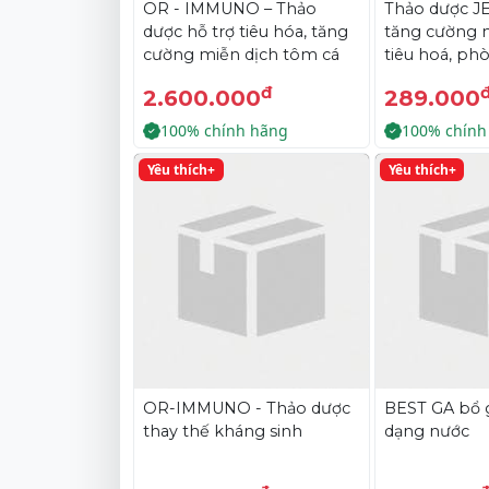
OR - IMMUNO – Thảo
Thảo dược J
dược hỗ trợ tiêu hóa, tăng
tăng cường 
cường miễn dịch tôm cá
tiêu hoá, ph
bệnh về gan 
đ
2.600.000
289.000
100% chính hãng
100% chính
Yêu thích+
Yêu thích+
OR-IMMUNO - Thảo dược
BEST GA bổ 
thay thế kháng sinh
dạng nước