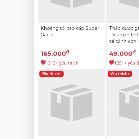
Khoáng tỏi cao cấp Super
Thảo dược ga
Garlic
- Vitagan tin
cá cảnh ếch 
đ
đ
165.000
49.000
1313+ yêu thích
1291+ yêu t
Yêu thích+
Yêu thích+