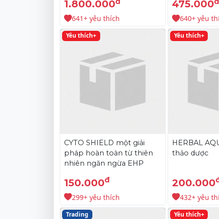
đ
đ
1.800.000
475.000
641+ yêu thích
640+ yêu th
Yêu thích+
Yêu thích+
CYTO SHIELD một giải
HERBAL AQUA
pháp hoàn toàn từ thiên
thảo dược
nhiên ngăn ngừa EHP
đ
150.000
200.000
299+ yêu thích
432+ yêu th
Trading
Yêu thích+