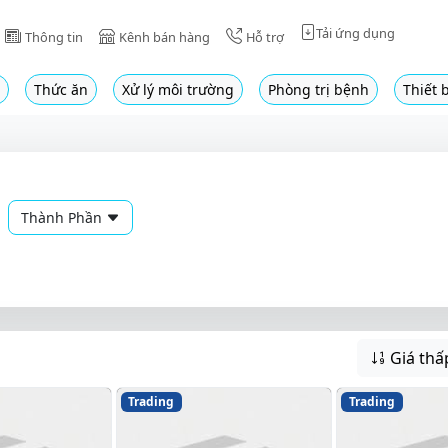
Tải ứng dụng
Thông tin
Kênh bán hàng
Hỗ trợ
Thức ăn
Xử lý môi trường
Phòng trị bệnh
Thiết b
Thành Phần
Giá thấ
Trading
Trading