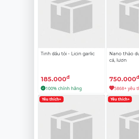
Tinh dầu tỏi - Licin garlic
Nano thảo d
cá, lươn
đ
185.000
750.000
100% chính hãng
5868+ yêu t
Yêu thích+
Yêu thích+