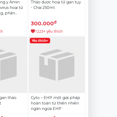
ng y Amin
Thảo dược hoại tử gan tụy
virus hoại tử
- Chai 250ml
ng, phân
đ
300.000
ch
1223+ yêu thích
Yêu thích+
 gan thảo
Cyto – EHP một giải pháp
t
hoàn toàn từ thiên nhiên
ngăn ngừa EHP