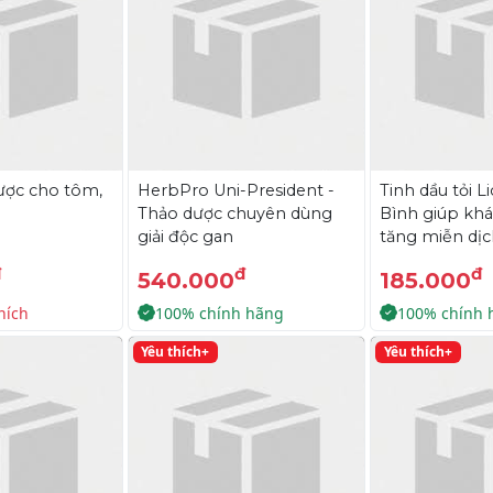
ược cho tôm,
HerbPro Uni-President -
Tinh dầu tỏi Li
Thảo dược chuyên dùng
Bình giúp kh
giải độc gan
tăng miễn dị
đ
đ
đ
540.000
185.000
hích
100% chính hãng
100% chính 
Yêu thích+
Yêu thích+