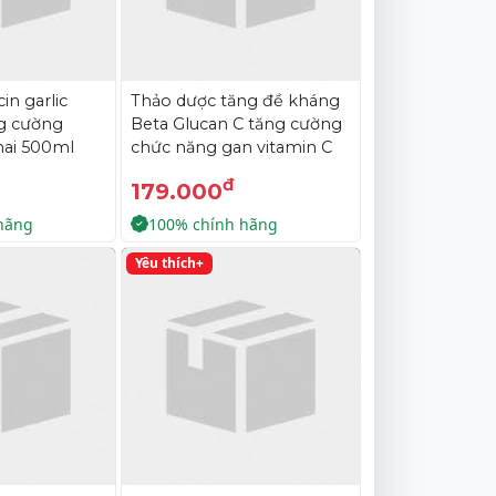
cin garlic
Thảo dược tăng đề kháng
ng cường
Beta Glucan C tăng cường
hai 500ml
chức năng gan vitamin C
đ
179.000
hãng
100% chính hãng
Yêu thích+