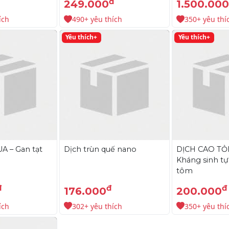
đ
249.000
1.500.00
ích
490+ yêu thích
350+ yêu thí
Yêu thích+
Yêu thích+
 – Gan tạt
Dịch trùn quế nano
DỊCH CAO TỎ
Kháng sinh tự
tôm
đ
đ
đ
176.000
200.000
ích
302+ yêu thích
350+ yêu thí