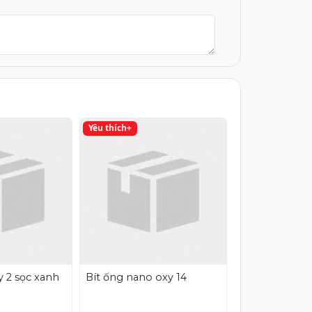
Yêu thích+
 2 sọc xanh
Bít ống nano oxy 14