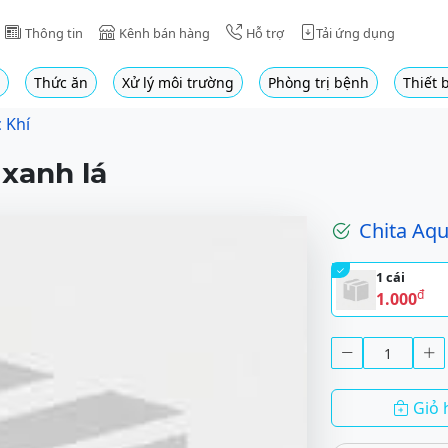
Thông tin
Kênh bán hàng
Hỗ trợ
Tải ứng dụng
Thức ăn
Xử lý môi trường
Phòng trị bệnh
Thiết b
 Khí
 xanh lá
Chita Aq
1 cái
đ
1.000
Giỏ 