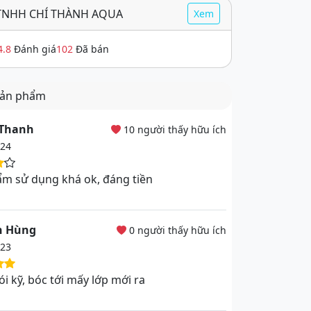
TNHH CHÍ THÀNH AQUA
Xem
4.8
Đánh giá
102
Đã bán
sản phẩm
 Thanh
10 người thấy hữu ích
024
m sử dụng khá ok, đáng tiền
n Hùng
0 người thấy hữu ích
023
i kỹ, bóc tới mấy lớp mới ra