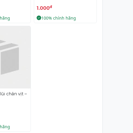
đ
1.000
 hãng
100% chính hãng
ũi chân vịt –
 hãng