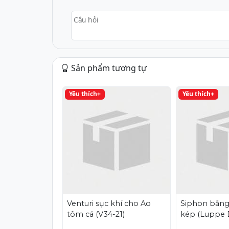
Câu hỏi
Sản phẩm tương tự
Yêu thích+
Yêu thích+
Venturi sục khí cho Ao
Siphon bằng
tôm cá (V34-21)
kép (Luppe 