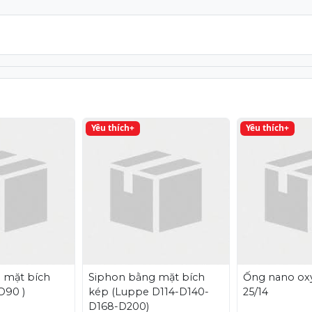
Yêu thích+
Yêu thích+
 mặt bích
Siphon bằng mặt bích
Ống nano oxy
D90 )
kép (Luppe D114-D140-
25/14
D168-D200)