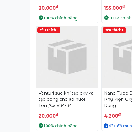
đ
đ
20.000
155.000
100% chính hãng
100% chính
Yêu thích+
Yêu thích+
Venturi sục khí tạo oxy và
Nano Tube Dâ
tạo dòng cho ao nuôi
Phụ Kiện Ox
Tôm/Cá V34-34
Dùng
đ
đ
20.000
4.200
100% chính hãng
43+ đã mua