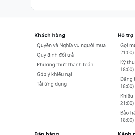
Khách hàng
Hỗ trợ
Quyền và Nghĩa vụ người mua
Gọi m
21:00)
Quy định đổi trả
Kỹ thu
Phương thức thanh toán
18:00)
Góp ý khiếu nại
Đăng 
Tải ứng dụng
18:00)
Khiếu 
21:00)
Bảo h
18:00)
Bán hàng
Kênh 