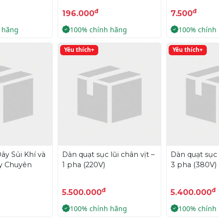
đ
đ
196.000
7.500
 hãng
100% chính hãng
100% chính
Yêu thích+
Yêu thích+
y Sủi Khí và
Dàn quạt sục lũi chân vịt –
Dàn quạt sục l
y Chuyên
1 pha (220V)
3 pha (380V)
đ
đ
5.500.000
5.400.000
100% chính hãng
100% chính