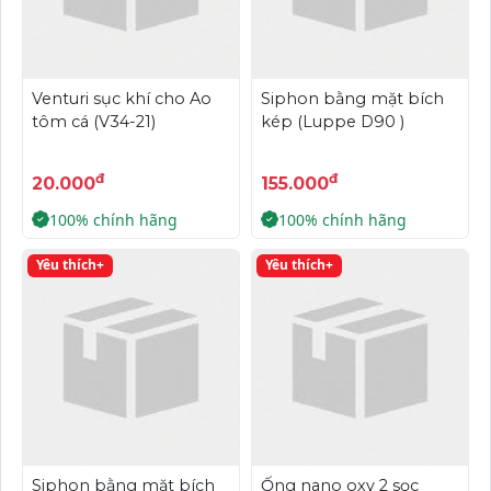
Venturi sục khí cho Ao
Siphon bằng mặt bích
tôm cá (V34-21)
kép (Luppe D90 )
đ
đ
20.000
155.000
100% chính hãng
100% chính hãng
Yêu thích+
Yêu thích+
Siphon bằng mặt bích
Ống nano oxy 2 sọc