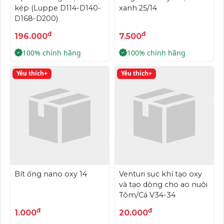
kép (Luppe D114-D140-
xanh 25/14
D168-D200)
đ
đ
196.000
7.500
100% chính hãng
100% chính hãng
Yêu thích+
Yêu thích+
Bít ống nano oxy 14
Venturi sục khí tạo oxy
và tạo dòng cho ao nuôi
Tôm/Cá V34-34
đ
đ
1.000
20.000