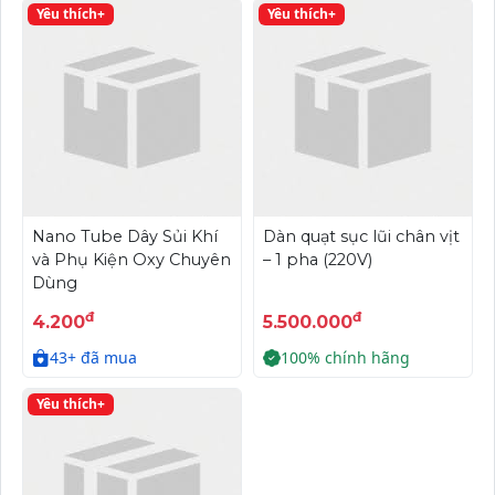
Yêu thích+
Yêu thích+
Nano Tube Dây Sủi Khí
Dàn quạt sục lũi chân vịt
và Phụ Kiện Oxy Chuyên
– 1 pha (220V)
Dùng
đ
đ
4.200
5.500.000
43+ đã mua
100% chính hãng
Yêu thích+