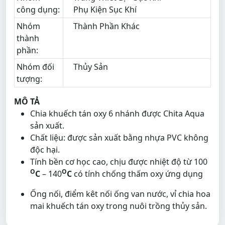
công dụng:
Phụ Kiện Sục Khí
Nhóm
Thành Phần Khác
thành
phần:
Nhóm đối
Thủy Sản
tượng:
MÔ TẢ
Chia khuếch tán oxy 6 nhánh được Chita Aqua
sản xuất.
Chất liệu: được sản xuất bằng nhựa PVC không
độc hại.
Tính bền cơ học cao, chịu được nhiệt độ từ 100
O
O
C
– 140
C
có tính chống thấm oxy ứng dụng
Ống nối, điểm kêt nối ống van nước, vỉ chia hoa
mai khuếch tán oxy trong nuôi trồng thủy sản.