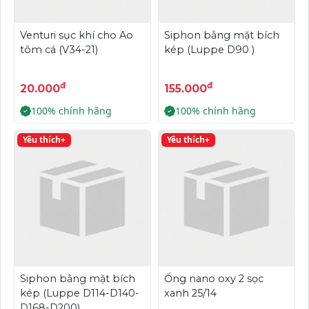
Venturi sục khí cho Ao
Siphon bằng mặt bích
tôm cá (V34-21)
kép (Luppe D90 )
đ
đ
20.000
155.000
100% chính hãng
100% chính hãng
Yêu thích+
Yêu thích+
Siphon bằng mặt bích
Ống nano oxy 2 sọc
kép (Luppe D114-D140-
xanh 25/14
D168-D200)