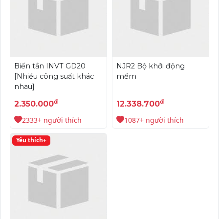
Biến tần INVT GD20
NJR2 Bộ khởi động
[Nhiều công suất khác
mềm
nhau]
đ
đ
2.350.000
12.338.700
2333+ người thích
1087+ người thích
Yêu thích+