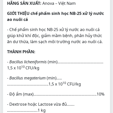
HÃNG SẢN XUẤT:
Anova – Việt Nam
GIỚI THIỆU chế phẩm sinh học NB-25 xử lý nước
ao nuôi cá
- Chế phẩm sinh học NB-25 xử lý nước ao nuôi cá
giúp khử khí độc, giảm mầm bệnh, phân hủy thức
ăn dư thừa, làm sạch môi trường nước ao nuôi cá.
THÀNH PHẦN:
-
Bacillus licheniformis
(min)……………………………………
10
1,5 x 10
CFU/kg
-
Bacillus megaterium
(min)…..
10
………………………………..1,5 x 10
CFU/kg
- Độ ẩm (max)…..……………………………………………..10%
- Dextrose hoặc Lactose vừa đủ…….
……………………….1 kg