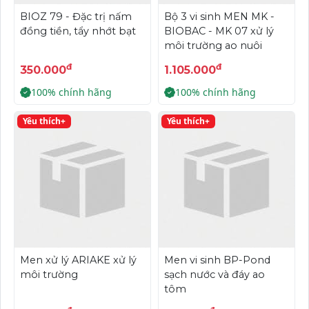
BIOZ 79 - Đặc trị nấm
Bộ 3 vi sinh MEN MK -
đồng tiền, tẩy nhớt bạt
BIOBAC - MK 07 xử lý
môi trường ao nuôi
đ
đ
350.000
1.105.000
100% chính hãng
100% chính hãng
Yêu thích+
Yêu thích+
Men xử lý ARIAKE xử lý
Men vi sinh BP-Pond
môi trường
sạch nước và đáy ao
tôm