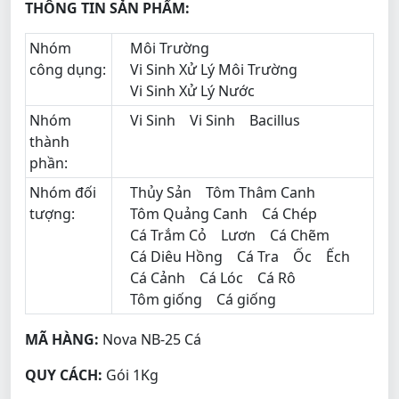
THÔNG TIN SẢN PHẨM:
Nhóm
Môi Trường
công dụng:
Vi Sinh Xử Lý Môi Trường
Vi Sinh Xử Lý Nước
Nhóm
Vi Sinh
Vi Sinh
Bacillus
thành
phần:
Nhóm đối
Thủy Sản
Tôm Thâm Canh
tượng:
Tôm Quảng Canh
Cá Chép
Cá Trắm Cỏ
Lươn
Cá Chẽm
Cá Diêu Hồng
Cá Tra
Ốc
Ếch
Cá Cảnh
Cá Lóc
Cá Rô
Tôm giống
Cá giống
MÃ HÀNG:
Nova NB-25 Cá
QUY CÁCH:
Gói 1Kg