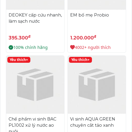
DEOKEY cấp cứu nhanh,
EM bố mẹ Probio
làm sạch nước
đ
đ
395.300
1.200.000
100% chính hãng
4002+ người thích
Yêu thích+
Yêu thích+
Chế phẩm vi sinh BAC
Vi sinh AQUA GREEN
PL1002 xử lý nước ao
chuyên cắt tảo xanh
nuôi