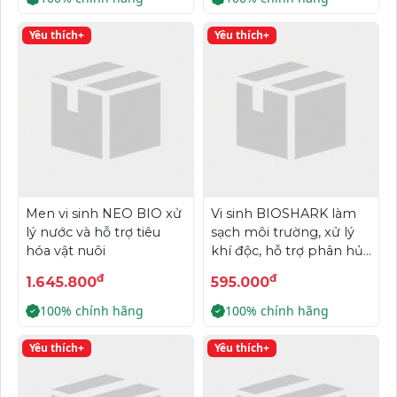
Yêu thích+
Yêu thích+
Men vi sinh NEO BIO xử
Vi sinh BIOSHARK làm
lý nước và hỗ trợ tiêu
sạch môi trường, xử lý
hóa vật nuôi
khí độc, hỗ trợ phân hủy
rong rêu và tảo xanh,...
đ
đ
1.645.800
595.000
100% chính hãng
100% chính hãng
Yêu thích+
Yêu thích+