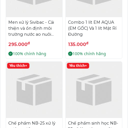
Men xử lý Sivibac - Cải
Combo 1 lít EM AQUA
thiện và ổn định môi
(EM GỐC) Và 1 lít Mật Rỉ
trường nước ao nuôi
Đường
tôm cá lâu dài.
đ
đ
295.000
135.000
100% chính hãng
100% chính hãng
Yêu thích+
Yêu thích+
Chế phẩm NB-25 xử lý
Chế phẩm sinh học NB-