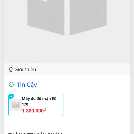
Previous
Next
Giới thiệu
Tin Cậy
Máy đo độ mặn EC
170
đ
1.880.000