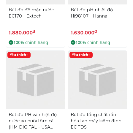
Bút đo độ mặn nước
Bút đo pH nhiệt độ
EC170 – Extech
Hi98107 – Hanna
đ
đ
1.880.000
1.630.000
100% chính hãng
100% chính hãng
Yêu thích+
Yêu thích+
Bút đo PH và nhiệt độ
Bút đo tổng chất rắn
nước ao nuôi tôm cá
hòa tan máy kiểm định
(HM DIGITAL – USA
EC TDS