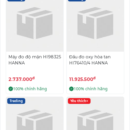
Máy đo độ mặn HI98325
Đầu đo oxy hòa tan
HANNA
HI76410/4 HANNA
đ
đ
2.737.000
11.925.500
100% chính hãng
100% chính hãng
Trading
Yêu thích+