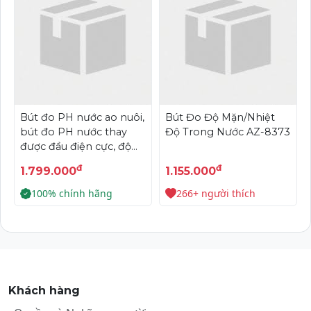
Bút đo PH nước ao nuôi,
Bút Đo Độ Mặn/Nhiệt
bút đo PH nước thay
Độ Trong Nước AZ-8373
được đầu điện cực, độ
phân giải 0.01 PH model
đ
đ
1.799.000
1.155.000
: PH-200, hãng sản xuất
HMD- USA
100% chính hãng
266+ người thích
Khách hàng