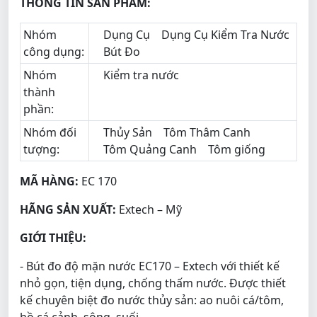
THÔNG TIN SẢN PHẨM:
Nhóm
Dụng Cụ
Dụng Cụ Kiểm Tra Nước
công dụng:
Bút Đo
Nhóm
Kiểm tra nước
thành
phần:
Nhóm đối
Thủy Sản
Tôm Thâm Canh
tượng:
Tôm Quảng Canh
Tôm giống
MÃ HÀNG:
EC 170
HÃNG SẢN XUẤT:
Extech – Mỹ
GIỚI THIỆU:
- Bút đo độ mặn nước EC170 – Extech với thiết kế
nhỏ gọn, tiện dụng, chống thấm nước. Được thiết
kế chuyên biệt đo nước thủy sản: ao nuôi cá/tôm,
hồ cá cảnh, sông, suối…