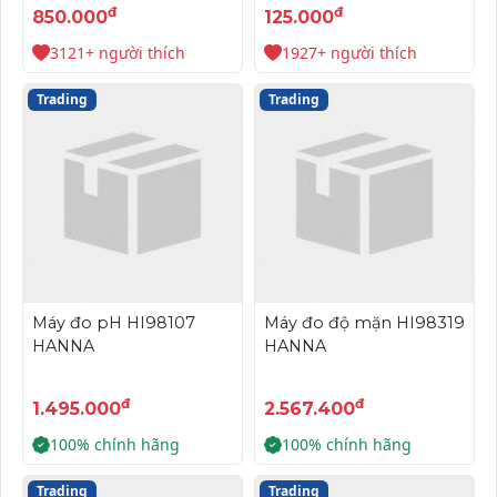
Model: PH-80)
đ
đ
850.000
125.000
3121+ người thích
1927+ người thích
Trading
Trading
Máy đo pH HI98107
Máy đo độ mặn HI98319
HANNA
HANNA
đ
đ
1.495.000
2.567.400
100% chính hãng
100% chính hãng
Trading
Trading