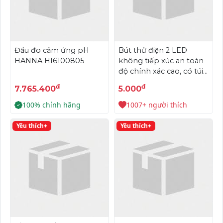
Đầu đo cảm ứng pH
Bút thử điện 2 LED
HANNA HI6100805
không tiếp xúc an toàn
độ chính xác cao, có túi
treo cho cửa hàng
đ
đ
7.765.400
5.000
100% chính hãng
1007+ người thích
Yêu thích+
Yêu thích+