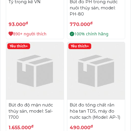
Tỷ trọng kế VN
Bút đo PH trong nước
nuôi thủy sản, model:
PH-80
đ
đ
93.000
770.000
890+ người thích
100% chính hãng
Yêu thích+
Yêu thích+
Bút đo độ mặn nước
Bút đo tổng chất rắn
thủy sản, model: Sal-
hòa tan TDS, máy đo
1700
nước sạch (Model: AP-1)
đ
đ
1.655.000
490.000